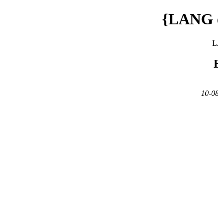
{LANG e
L
10-08